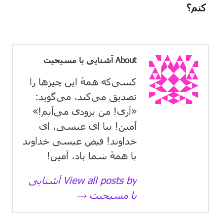
کنم؟
About آشنایی با مسیحیت
کسی‌که همهٔ این چیزها را
تصدیق می‌كند، می‌گوید:
«آری! من بزودی می‌آیم!»
آمین! بیا ای عیسی، ای
خداوند! فیض عیسی خداوند
با همهٔ شما باد، آمین!
View all posts by آشنایی
با مسیحیت →