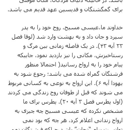
برای گمگشتگان و قدیسین عهد قدیم می باشد.
خداوند ما،عیسی مسیح، روح خود را به پدر
سپرد و جان داد و به بهشت وارد شد (لوقا فصل
۲۳ آیه ۴۳). در یک فاصله زمانی بین مرگ و
رستاخیزش، مکانی را نیز بازدید نمود، جاییکه
پیام خود را به ارواح رسانید( احتمالا منظور
فرشتگان گمراه شده می باشد؛ رجوع شود به
یهودا آیه ۶). این ارواح به نوعی به کسانی مربوط
می شوند که قبل از طوفان روح زندگی می کردند
(اول پطرس فصل ۳ آیه ۲۰). پطرس برای ما
مشخص نکرده که عیسی مسیح چه چیزی به
ارواح زندانی اعلام کرد، هر چه که بود نمی
توانست پیام “نجات” باشد چراکه فرشتگان نمی