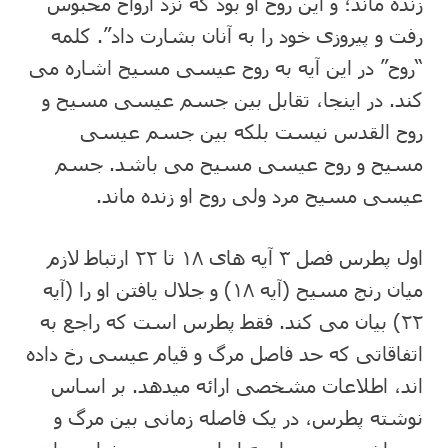
زنده ماند؛ و این روح او بود که نزد ارواح محبوس
رفت و پیروزی خود را به آنان بشارت داد”. کلمه
“روح” در این آیه به روح عیسی مسیح اشاره می
کند. در اینجا، تقابل بین جسم عیسی مسیح و
روح القدس نیست بلکه بین جسم عیسی
مسیح و روح عیسی مسیح می باشد. جسم
عیسی مسیح مرد ولی روح او زنده ماند.
اول پطرس فصل ۳ آیه های ۱۸ تا ۲۲ ارتباط لازم
میان رنج مسیح (آیه ۱۸) و جلال یافتن او را (آیه
۲۲) بیان می کند. فقط پطرس است که راجع به
اتفاقاتی که حد فاصل مرگ و قیام عیسی رخ داده
اند، اطلاعات مشخصی ارائه میدهد. بر اساس
نوشته پطرس، در یک فاصله زمانی بین مرگ و