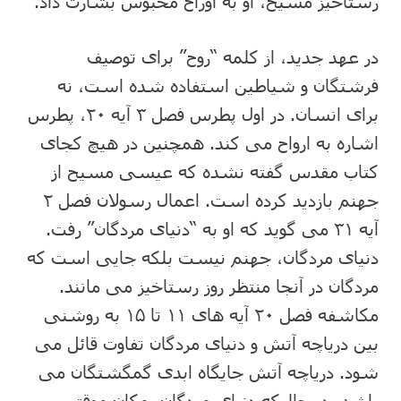
رستاخیز مسیح، او به اوراح محبوس بشارت داد.
در عهد جدید، از کلمه “روح” برای توصیف
فرشتگان و شیاطین استفاده شده است، نه
برای انسان. در اول پطرس فصل ۳ آیه ۲۰، پطرس
اشاره به ارواح می کند. همچنین در هیچ کجای
کتاب مقدس گفته نشده که عیسی مسیح از
جهنم بازدید کرده است. اعمال رسولان فصل ۲
آیه ۳۱ می گوید که او به “دنیای مردگان” رفت.
دنیای مردگان، جهنم نیست بلکه جایی است که
مردگان در آنجا منتظر روز رستاخیز می مانند.
مکاشفه فصل ۲۰ آیه های ۱۱ تا ۱۵ به روشنی
بین دریاچه آتش و دنیای مردگان تفاوت قائل می
شود. دریاچه آتش جایگاه ابدی گمگشتگان می
باشد. در حالیکه دنیای مردگان، مکان موقتی