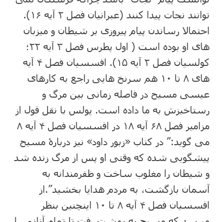
توانند نجات پیدا کنند (عبرانیان فصل ۲ آیه ۱۶).
احتمالا رساندن پیام پیروزی بر شیطان و میزبان
های او بوده است ( اول پطرس فصل ۳ آیه ۲۲؛
کولسیان فصل ۲ آیه ۱۵). افسسیان فصل ۴ آیه
های ۸ تا ۱۰ هم سرنخ هایی راجع به کارهای
عیسی مسیح در فاصله زمانی بین مرگ و
رستاخیزش به ما داده است. پولس با نقل قول از
مزامیر فصل ۶۸ آیه ۱۸ در افسسیان فصل ۴ آیه ۸
می گوید:” در کتاب «زبور داود» نیز دربارۀ مسیح
پیشگویی شده که وقتی او پس از مرگ زنده شد
و شیطان را مغلوب ساخت و ظفرمندانه به
آسمان بازگشت، به مردم هدایا بخشید”.از
افسسیان فصل ۴ آیه ۸ تا ۱۰ اینچنین بنظر
میرسد که مسیح به بهشت رفت تا تمام آنانی را